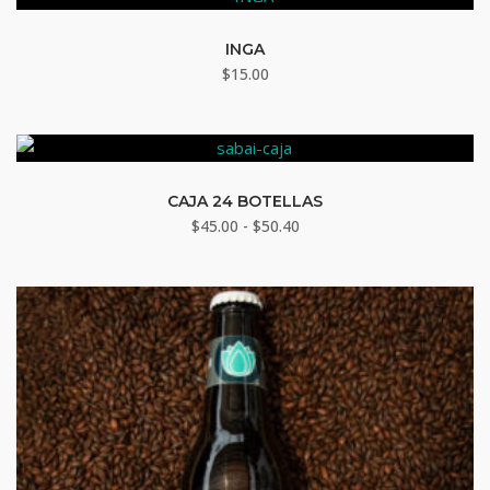
INGA
$
15.00
CAJA 24 BOTELLAS
Rango
$
45.00
-
$
50.40
de
precios:
desde
$45.00
hasta
$50.40