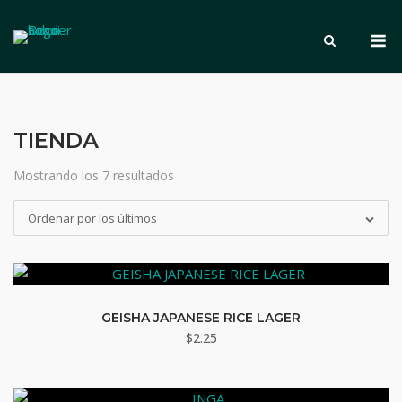
Saltar
M
al
contenido
TIENDA
Mostrando los 7 resultados
Ordenado
por
Ordenar por los últimos
los
últimos
GEISHA JAPANESE RICE LAGER
$
2.25