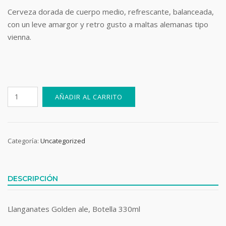
Cerveza dorada de cuerpo medio, refrescante, balanceada,
con un leve amargor y retro gusto a maltas alemanas tipo
vienna.
Llanganates
AÑADIR AL CARRITO
Golden
Ale
cantidad
Categoría:
Uncategorized
DESCRIPCIÓN
Llanganates Golden ale, Botella 330ml