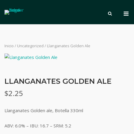
Saltar
M
al
contenido
Inicio
/
Uncategorized
/ Llanganates Golden Ale
LLANGANATES GOLDEN ALE
$
2.25
Llanganates Golden ale, Botella 330ml
ABV: 6.0% – IBU: 16.7 – SRM: 5.2